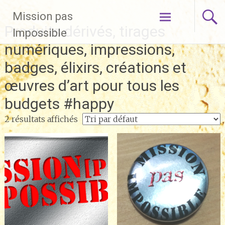
Aller
Mission pas
au
Produits dérivés, tirages
contenu
Impossible
principal
numériques, impressions,
badges, élixirs, créations et
œuvres d’art pour tous les
budgets #happy
2 résultats affichés