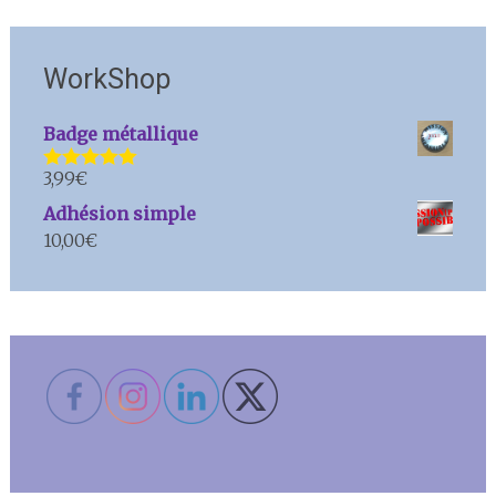
WorkShop
Badge métallique
3,99
€
Note
5.00
sur 5
Adhésion simple
10,00
€